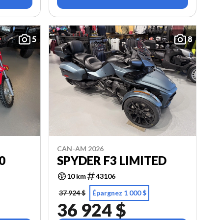
5
8
CAN-AM 2026
0
SPYDER F3 LIMITED
10 km
43106
37 924 $
Épargnez 1 000 $
36 924 $