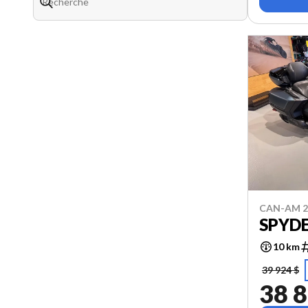
CAN-AM 2
SPYDE
10 km
39 924 $
38 8