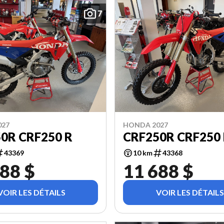
7
027
HONDA 2027
0R CRF250 R
CRF250R CRF250
43369
10 km
43368
88 $
11 688 $
VOIR LES DÉTAILS
VOIR LES DÉTAILS