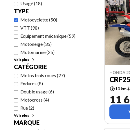
Usagé
(
18
)
TYPE
Motocyclette
(
50
)
VTT
(
98
)
Équipement mécanique
(
59
)
Motoneige
(
35
)
Motomarine
(
25
)
Voir plus
CATÉGORIE
HONDA 2
Motos trois roues
(
27
)
CRF25
Enduros
(
8
)
10 km
Double usage
(
6
)
11 6
Motocross
(
4
)
Rue
(
2
)
Voir plus
MARQUE