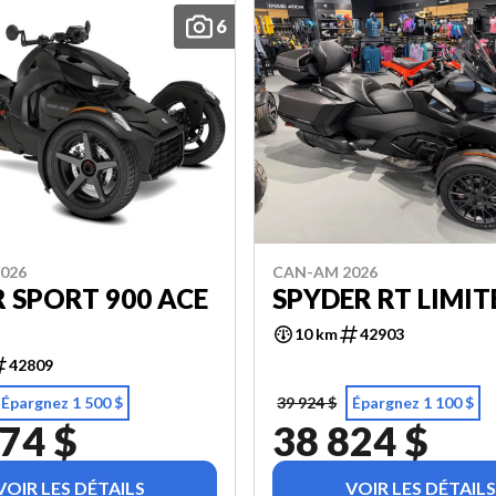
6
026
CAN-AM 2026
 SPORT 900 ACE
SPYDER RT LIMIT
10 km
42903
42809
Épargnez 1 500 $
39 924 $
Épargnez 1 100 $
74 $
38 824 $
VOIR LES DÉTAILS
VOIR LES DÉTAILS