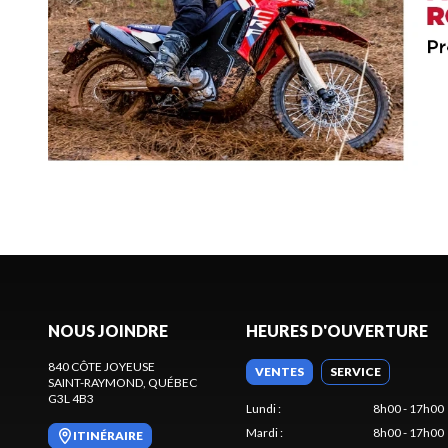
NOUS JOINDRE
HEURES D'OUVERTURE
840 CÔTE JOYEUSE
VENTES
SERVICE
SAINT-RAYMOND
, QUÉBEC
G3L 4B3
Lundi
:
8h00 - 17h00
Mardi
:
8h00 - 17h00
ITINÉRAIRE