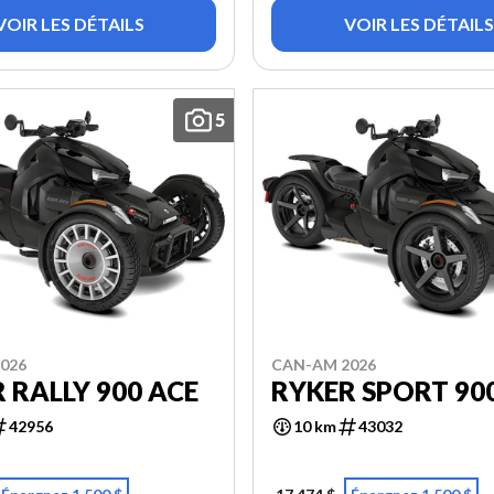
VOIR LES DÉTAILS
VOIR LES DÉTAILS
5
026
CAN-AM 2026
 RALLY 900 ACE
RYKER SPORT 90
42956
10 km
43032