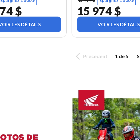
Épargnez 1 500 $
17 474 $
Épargnez 1 500 $
74 $
15 974 $
VOIR LES DÉTAILS
VOIR LES DÉTAILS
Précédent
1 de 5
S