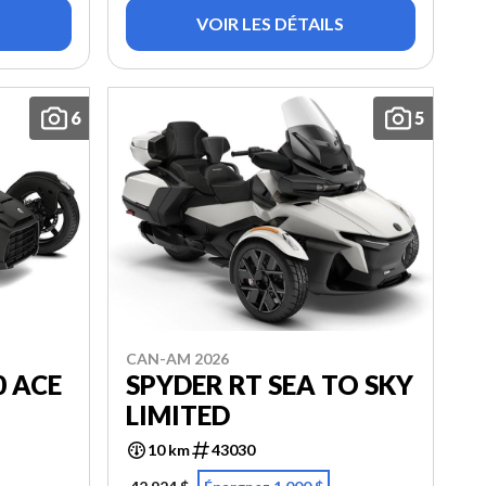
VOIR LES DÉTAILS
6
5
CAN-AM 2026
0 ACE
SPYDER RT SEA TO SKY
LIMITED
10 km
43030