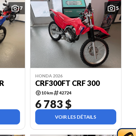
7
5
HONDA 2026
 R
CRF300FT CRF 300
10 km
42724
6 783 $
VOIR LES DÉTAILS