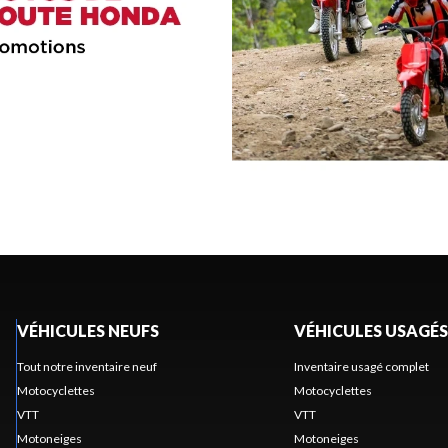
VÉHICULES NEUFS
VÉHICULES USAGÉS
Tout notre inventaire neuf
Inventaire usagé complet
Motocyclettes
Motocyclettes
VTT
VTT
Motoneiges
Motoneiges