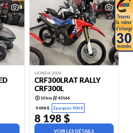
8
7
HONDA 2026
ED
CRF300LRAT RALLY
CRF300L
10 km
43166
9 098 $
Épargnez 900 $
8 198 $
VOIR LES DÉTAILS