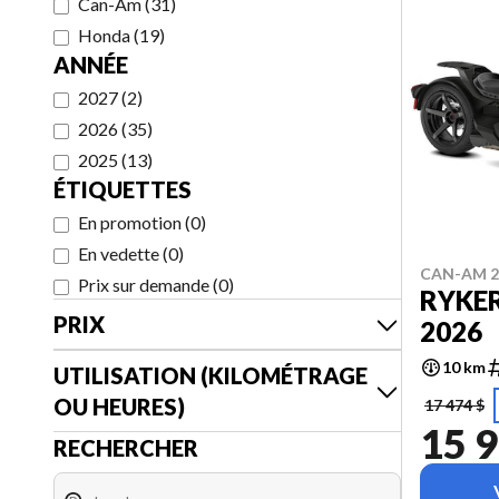
Can-Am
(
31
)
Honda
(
19
)
ANNÉE
2027
(
2
)
2026
(
35
)
2025
(
13
)
ÉTIQUETTES
En promotion
(
0
)
En vedette
(
0
)
CAN-AM 2
Prix sur demande
(
0
)
RYKER
PRIX
2026
10 km
UTILISATION (KILOMÉTRAGE
OU HEURES)
17 474 $
15 9
RECHERCHER