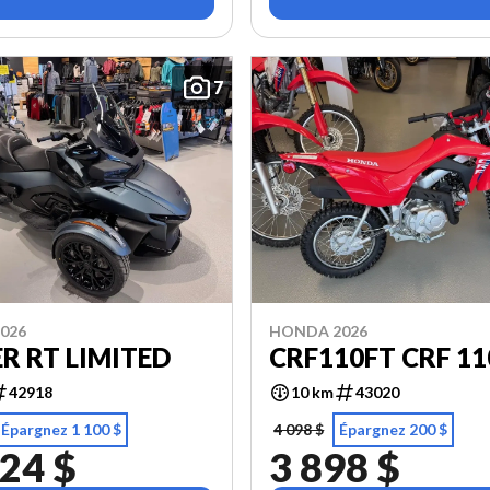
7
026
HONDA 2026
R RT LIMITED
CRF110FT CRF 11
42918
10 km
43020
Épargnez 1 100 $
4 098 $
Épargnez 200 $
24 $
3 898 $