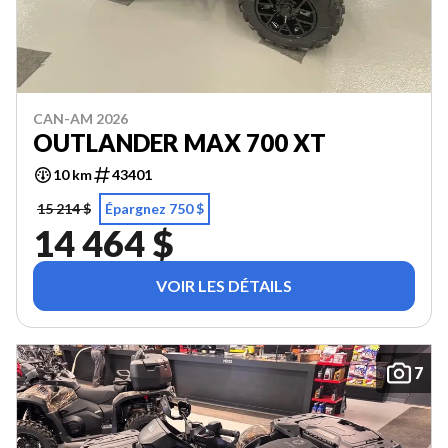
CAN-AM 2026
OUTLANDER MAX 700 XT
10 km
43401
15 214 $
Épargnez 750 $
14 464 $
VOIR LES DÉTAILS
7