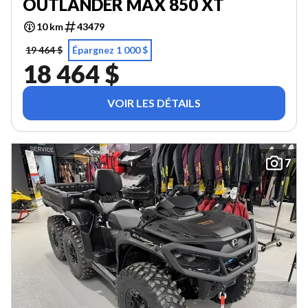
OUTLANDER MAX 850 XT
10 km
43479
19 464 $
Épargnez 1 000 $
18 464 $
VOIR LES DÉTAILS
7