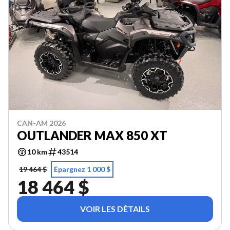
CAN-AM 2026
OUTLANDER MAX 850 XT
10 km
43514
19 464 $
Épargnez 1 000 $
18 464 $
VOIR LES DÉTAILS