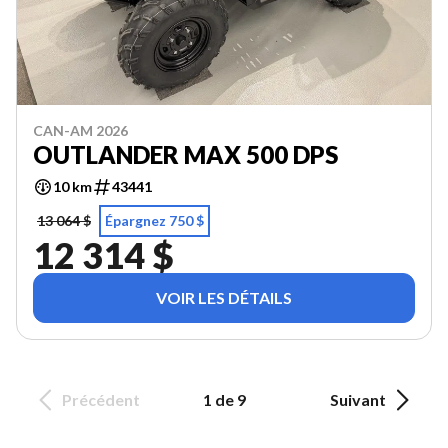
CAN-AM 2026
OUTLANDER MAX 500 DPS
10 km
43441
13 064 $
Épargnez 750 $
12 314 $
VOIR LES DÉTAILS
Précédent
1 de 9
Suivant