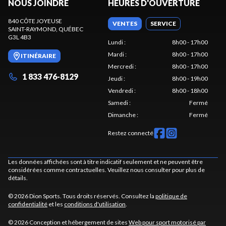
NOUS JOINDRE
HEURES D'OUVERTURE
840 CÔTE JOYEUSE
VENTES
SERVICE
SAINT-RAYMOND
, QUÉBEC
G3L 4B3
Lundi
:
8h00 - 17h00
Mardi
:
8h00 - 17h00
ITINÉRAIRE
Mercredi
:
8h00 - 17h00
1 833 476-8129
Jeudi
:
8h00 - 19h00
Vendredi
:
8h00 - 18h00
Samedi
:
Fermé
Dimanche
:
Fermé
Restez connecté
Les données affichées sont à titre indicatif seulement et ne peuvent être
considérées comme contractuelles. Veuillez nous consulter pour plus de
détails.
© 2026 Dion Sports. Tous droits réservés. Consultez la
politique de
confidentialité
et les
conditions d'utilisation
.
© 2026 Conception et hébergement de sites
Web pour sport motorisé par