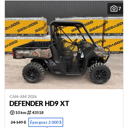
7
CAN-AM 2026
DEFENDER HD9 XT
10 km
43518
24 149 $
Épargnez 2 000 $