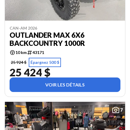
CAN-AM 2026
OUTLANDER MAX 6X6
BACKCOUNTRY 1000R
10 km
43171
25 924 $
Épargnez 500 $
25 424 $
VOIR LES DÉTAILS
7