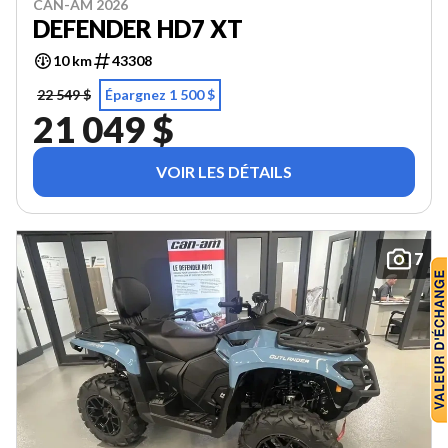
CAN-AM 2026
DEFENDER HD7 XT
10 km
43308
22 549 $
Épargnez 1 500 $
21 049 $
VOIR LES DÉTAILS
7