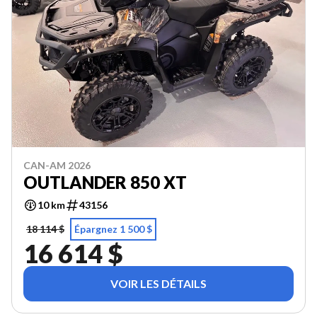
CAN-AM 2026
OUTLANDER 850 XT
10 km
43156
18 114 $
Épargnez 1 500 $
16 614 $
VOIR LES DÉTAILS