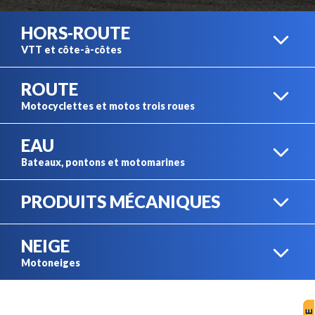
HORS-ROUTE
VTT et côte-à-côtes
ROUTE
VTT CAN-AM
Motocyclettes et motos trois roues
EAU
MOTOCYCLETTES CAN-
Bateaux, pontons et motomarines
AM
PRODUITS MÉCANIQUES
CÔTE-À-CÔTES CAN-AM
BATEAUX PRINCECRAFT
NEIGE
GÉNÉRATRICES
MOTOS TROIS ROUES
Motoneiges
CAN-AM