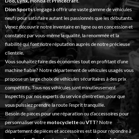
Doo, Lynx,
Honda
et
Princecraft
.
Dion Sports
s’engage à offrir une vaste gamme de
véhicules
neufs
pour satisfaire autant les passionnés que les débutants.
Venez découvrir notre inventaire en ligne ou en concession et
constatez par vous-même la qualité, la renommée et la
fiabilité qui font notre réputation auprès de notre précieuse
clientèle.
Vous souhaitez faire des économies tout en profitant d’une
machine fiable? Notre département de
véhicules usagés
vous
propose un large choix de véhicules sécuritaires à des prix
compétitifs. Tous nos véhicules sont minutieusement
inspectés par nos experts du
service d’entretien
, pour que
vous puissiez prendre la route l’esprit tranquille.
Besoin de pièces pour une réparation ou d’accessoires pour
personnaliser votre
motocyclette
ou
VTT
? Notre
département de
pièces et accessoires
est là pour répondre à