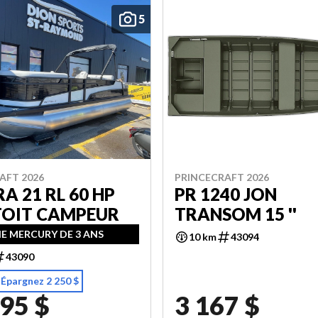
5
AFT 2026
PRINCECRAFT 2026
A 21 RL 60 HP
PR 1240 JON
 TOIT CAMPEUR
TRANSOM 15 ''
E MERCURY DE 3 ANS
10 km
43094
43090
Épargnez 2 250 $
95 $
3 167 $