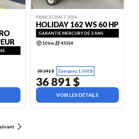
PRINCECRAFT 2026
HOLIDAY 162 WS 60 HP
PRO
GARANTIE MERCURY DE 3 ANS
PEUR
10 km
43354
NS
38 241 $
Épargnez 1 350 $
36 891 $
VOIR LES DÉTAILS
uivant