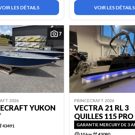
VOIR LES DÉTAILS
VOIR LES DÉTAILS
7
AFT 2026
PRINCECRAFT 2026
CECRAFT YUKON
VECTRA 21 RL 3
T
QUILLES 115 PRO
GARANTIE MERCURY DE 3 A
43491
10 km
43080