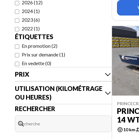
2026
(
12
)
2024
(
1
)
2023
(
6
)
2022
(
1
)
ÉTIQUETTES
En promotion
(
2
)
Prix sur demande
(
1
)
En vedette
(
0
)
PRIX
UTILISATION (KILOMÉTRAGE
OU HEURES)
PRINCECR
RECHERCHER
PRIN
14 W
10 km