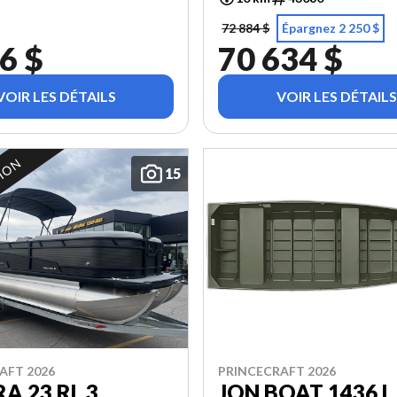
72 884 $
Épargnez 2 250 $
6 $
70 634 $
VOIR LES DÉTAILS
VOIR LES DÉTAILS
TION
15
AFT 2026
PRINCECRAFT 2026
A 23 RL 3
JON BOAT 1436 L