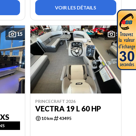
VOIR LES DÉTAILS
15
5
PRINCECRAFT 2026
VECTRA 19 L 60 HP
 XS
10 km
43495
NS