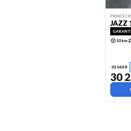
PRINCECR
JAZZ 
GARANTI
10 km
31 563 $
30 2