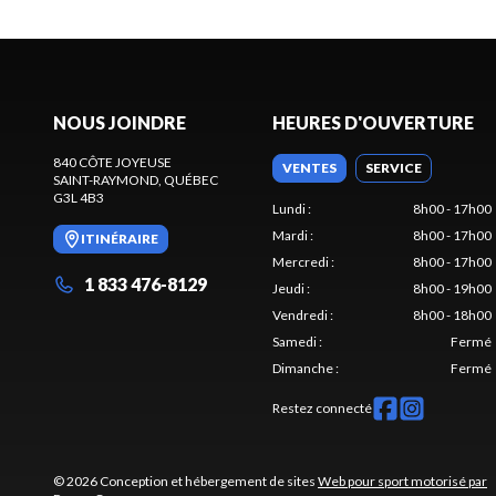
NOUS JOINDRE
HEURES D'OUVERTURE
840 CÔTE JOYEUSE
VENTES
SERVICE
SAINT-RAYMOND
, QUÉBEC
G3L 4B3
Lundi
:
8h00 - 17h00
Mardi
:
8h00 - 17h00
ITINÉRAIRE
Mercredi
:
8h00 - 17h00
1 833 476-8129
Jeudi
:
8h00 - 19h00
Vendredi
:
8h00 - 18h00
Samedi
:
Fermé
Dimanche
:
Fermé
Restez connecté
© 2026 Conception et hébergement de sites
Web pour sport motorisé par