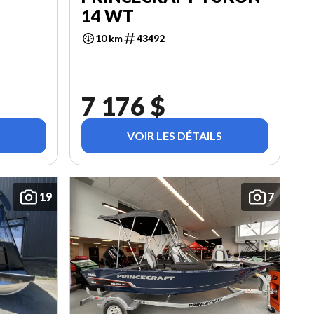
14 WT
10 km
43492
7 176 $
VOIR LES DÉTAILS
19
7