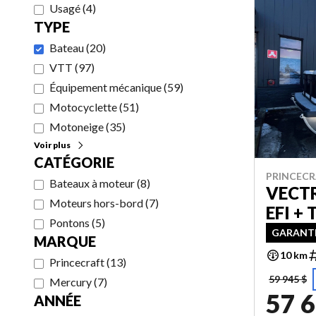
Usagé
(
4
)
TYPE
Bateau
(
20
)
VTT
(
97
)
Équipement mécanique
(
59
)
Motocyclette
(
51
)
Motoneige
(
35
)
Voir plus
CATÉGORIE
PRINCECR
Bateaux à moteur
(
8
)
VECTR
Moteurs hors-bord
(
7
)
EFI +
Pontons
(
5
)
GARANTI
MARQUE
10 km
Princecraft
(
13
)
59 945 $
Mercury
(
7
)
57 6
ANNÉE