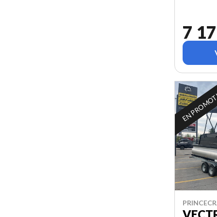
7 17
EN PROMO
PRINCECR
VECTR