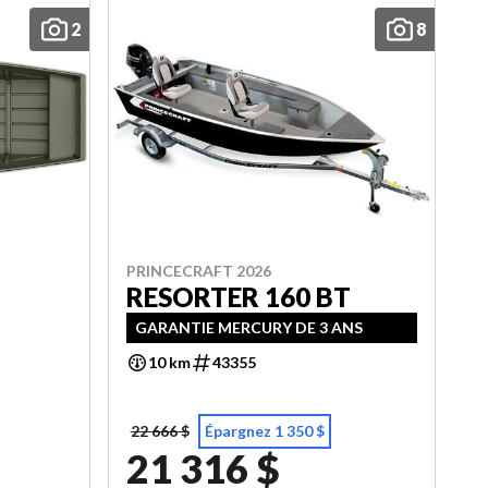
2
8
PRINCECRAFT 2026
RESORTER 160 BT
GARANTIE MERCURY DE 3 ANS
10 km
43355
22 666 $
Épargnez 1 350 $
21 316 $