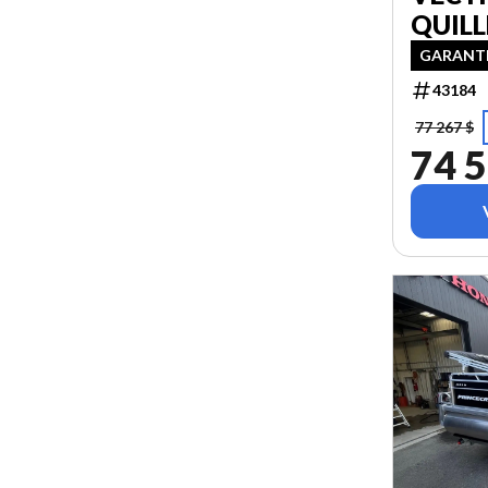
QUILL
GARANTI
43184
77 267 $
74 5