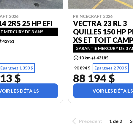
AFT 2026
PRINCECRAFT 2026
14 2RS 25 HP EFI
VECTRA 23 RL 3
QUILLES 150 HP 
E MERCURY DE 3 ANS
XS ET TOIT CAM
42951
GARANTIE MERCURY DE 3 A
10 km
43185
Épargnez 1 350 $
90 894 $
Épargnez 2 700 $
13 $
88 194 $
VOIR LES DÉTAILS
VOIR LES DÉTAILS
Précédent
1 de 2
S