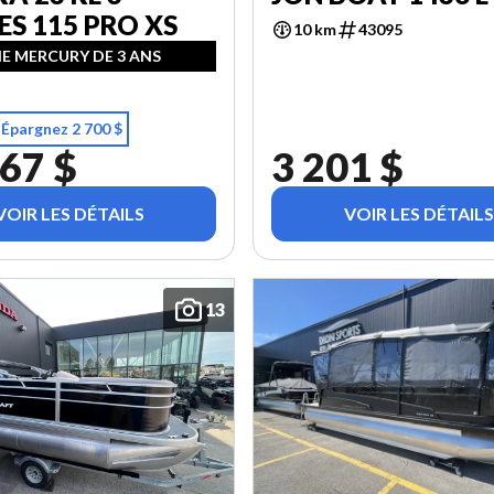
ES 115 PRO XS
10 km
43095
E MERCURY DE 3 ANS
Épargnez 2 700 $
67 $
3 201 $
VOIR LES DÉTAILS
VOIR LES DÉTAILS
13