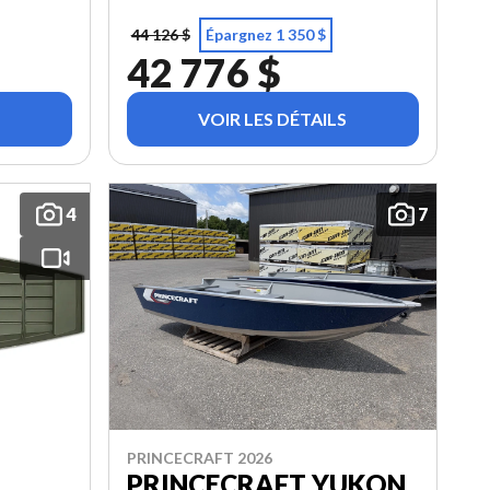
44 126 $
Épargnez 1 350 $
42 776 $
VOIR LES DÉTAILS
4
7
PRINCECRAFT 2026
PRINCECRAFT YUKON