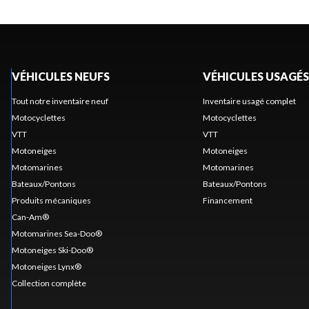
VÉHICULES NEUFS
VÉHICULES USAGÉS
Tout notre inventaire neuf
Inventaire usagé complet
Motocyclettes
Motocyclettes
VTT
VTT
Motoneiges
Motoneiges
Motomarines
Motomarines
Bateaux/Pontons
Bateaux/Pontons
Produits mécaniques
Financement
Can-Am®
Motomarines Sea-Doo®
Motoneiges Ski-Doo®
Motoneiges Lynx®
Collection complète