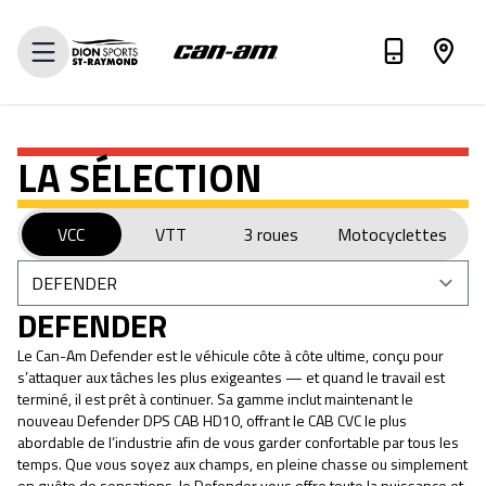
VOIR INVENTAIRE
LA SÉLECTION
VCC
VTT
3 roues
Motocyclettes
DEFENDER
Le Can-Am Defender est le véhicule côte à côte ultime, conçu pour
s’attaquer aux tâches les plus exigeantes — et quand le travail est
terminé, il est prêt à continuer. Sa gamme inclut maintenant le
nouveau Defender DPS CAB HD10, offrant le CAB CVC le plus
abordable de l’industrie afin de vous garder confortable par tous les
temps. Que vous soyez aux champs, en pleine chasse ou simplement
en quête de sensations, le Defender vous offre toute la puissance et