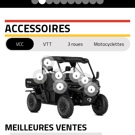
ACCESSOIRES
VCC
VTT
3 roues
Motocyclettes
+
+
+
+
+
+
+
MEILLEURES VENTES