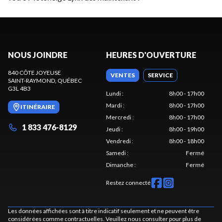
NOUS JOINDRE
HEURES D'OUVERTURE
840 CÔTE JOYEUSE
VENTES
SERVICE
SAINT-RAYMOND
, QUÉBEC
G3L 4B3
Lundi
:
8h00 - 17h00
Mardi
:
8h00 - 17h00
ITINÉRAIRE
Mercredi
:
8h00 - 17h00
1 833 476-8129
Jeudi
:
8h00 - 19h00
Vendredi
:
8h00 - 18h00
Samedi
:
Fermé
Dimanche
:
Fermé
Restez connecté
Les données affichées sont à titre indicatif seulement et ne peuvent être
considérées comme contractuelles. Veuillez nous consulter pour plus de