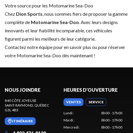
Votre source pour les Motomarine Sea-Doo
Chez
Dion Sports
, nous sommes fiers de proposer la gamme
complète de
Motomarine Sea-Doo
. Avec leurs designs
innovants et leur fiabilité incomparable, ces véhicules
figurent parmi les meilleurs de leur catégorie.
Contactez notre équipe
pour en savoir plus ou pour réserver
votre Motomarine Sea-Doo dès maintenant !
NOUS JOINDRE
HEURES D'OUVERTURE
840 CÔTE JOYEUSE
VENTES
SERVICE
SAINT-RAYMOND
, QUÉBEC
G3L 4B3
Lundi
:
8h00 - 17h00
Mardi
:
8h00 - 17h00
ITINÉRAIRE
Mercredi
:
8h00 - 17h00