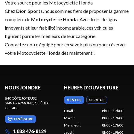
Votre source pour les Motocyclette Honda
Chez
Dion Sports
, nous sommes fiers de proposer la gamme
complète de
Motocyclette Honda
. Avec leurs designs
innovants et leur fiabilité incomparable, ces véhicules
figurent parmi les meilleurs de leur catégorie.
Contactez notre équipe
pour en savoir plus ou pour réserver
votre Motocyclette Honda dès maintenant !
NOUS JOINDRE
HEURES D'OUVERTURE
840 CÔTE JOYEUSE
VENTES
SERVICE
SAINT-RAYMOND
, QUÉBEC
G3L 4B3
Lundi
:
8h00 - 17h00
Mardi
:
8h00 - 17h00
ITINÉRAIRE
Mercredi
:
8h00 - 17h00
1 833 476-8129
Jeudi
:
8h00 - 19h00