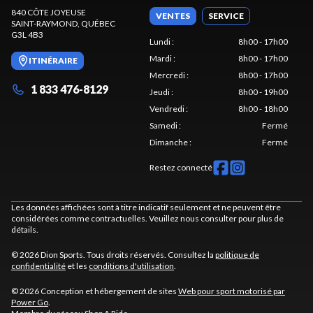
840 CÔTE JOYEUSE
VENTES
SERVICE
SAINT-RAYMOND
, QUÉBEC
G3L 4B3
Lundi
:
8h00 - 17h00
Mardi
:
8h00 - 17h00
ITINÉRAIRE
Mercredi
:
8h00 - 17h00
1 833 476-8129
Jeudi
:
8h00 - 19h00
Vendredi
:
8h00 - 18h00
Samedi
:
Fermé
Dimanche
:
Fermé
Restez connecté
Les données affichées sont à titre indicatif seulement et ne peuvent être
considérées comme contractuelles. Veuillez nous consulter pour plus de
détails.
© 2026 Dion Sports. Tous droits réservés. Consultez la
politique de
confidentialité
et les
conditions d'utilisation
.
© 2026 Conception et hébergement de sites
Web pour sport motorisé par
Power Go
.