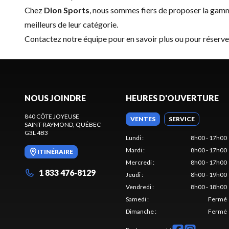
Chez
Dion Sports
, nous sommes fiers de proposer la ga
meilleurs de leur catégorie.
Contactez notre équipe
pour en savoir plus ou pour réser
NOUS JOINDRE
HEURES D'OUVERTURE
840 CÔTE JOYEUSE
VENTES
SERVICE
SAINT-RAYMOND
, QUÉBEC
G3L 4B3
Lundi
:
8h00 - 17h00
Mardi
:
8h00 - 17h00
ITINÉRAIRE
Mercredi
:
8h00 - 17h00
1 833 476-8129
Jeudi
:
8h00 - 19h00
Vendredi
:
8h00 - 18h00
Samedi
:
Fermé
Dimanche
:
Fermé