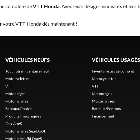
mme complète de
VTT Honda
. Avec leurs designs innovants et leur 
ver votre VTT Honda dès maintenant !
VÉHICULES NEUFS
VÉHICULES USAGÉS
Tout notre inventaire neuf
Inventaire usagé complet
Motocyclettes
Motocyclettes
VTT
VTT
Motoneiges
Motoneiges
Motomarines
Motomarines
Bateaux/Pontons
Bateaux/Pontons
Produits mécaniques
Financement
Can-Am®
Motomarines Sea-Doo®
Motoneiges Ski-Doo®