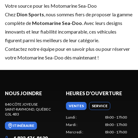
Votre source pour les Motomarine Sea-Doo
Chez
Dion Sports
, nous sommes fiers de proposer la gamme
complète de
Motomarine Sea-Doo
. Avec leurs designs
innovants et leur fiabilité incomparable, ces véhicules
figurent parmi les meilleurs de leur catégorie.
Contactez notre équipe
pour en savoir plus ou pour réserver
votre Motomarine Sea-Doo dès maintenant !
NOUS JOINDRE
HEURES D'OUVERTURE
840 CÔTE JOYEUSE
VENTES
SERVICE
SAINT-RAYMOND
, QUÉBEC
G3L 4B3
Lundi
:
8h00 - 17h00
Mardi
:
8h00 - 17h00
ITINÉRAIRE
Mercredi
:
8h00 - 17h00