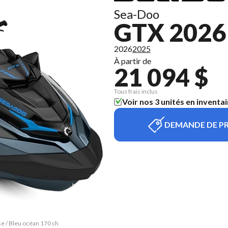
Sea-Doo
GTX 2026
2026
2025
À partir de
21 094 $
Tous frais inclus
Voir nos 3 unités en inventai
DEMANDE DE PR
se / Bleu océan 170 ch