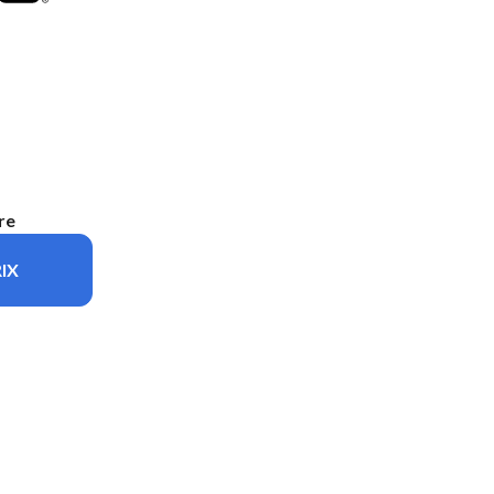
re
IX