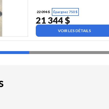
22 094 $
Épargnez 750 $
21 344 $
VOIR LES DÉTAILS
S