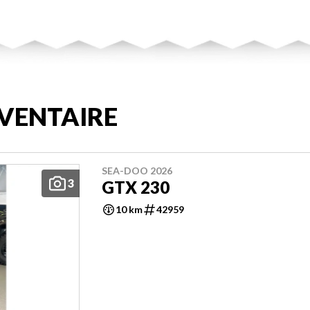
VENTAIRE
SEA-DOO 2026
3
GTX 230
10 km
42959