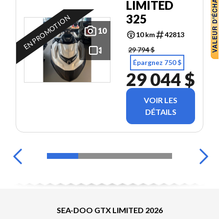
LIMITED
325
EN PROMOTION
10
10 km
42813
29 794 $
Épargnez 750 $
29 044 $
VOIR LES
DÉTAILS
SEA-DOO GTX LIMITED 2026