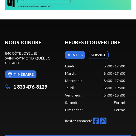
NOUS JOINDRE
HEURES D'OUVERTURE
840 CÔTE JOYEUSE
VENTES
SERVICE
SAINT-RAYMOND
, QUÉBEC
G3L 4B3
Lundi
:
8h00 - 17h00
Mardi
:
8h00 - 17h00
ITINÉRAIRE
Mercredi
:
8h00 - 17h00
1 833 476-8129
Jeudi
:
8h00 - 19h00
Vendredi
:
8h00 - 18h00
Samedi
:
Fermé
Dimanche
:
Fermé
Restez connecté