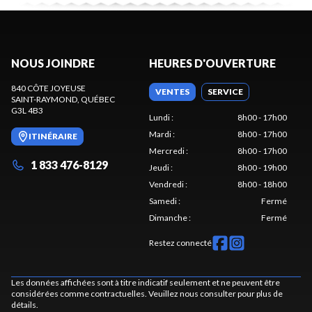
NOUS JOINDRE
HEURES D'OUVERTURE
840 CÔTE JOYEUSE
VENTES
SERVICE
SAINT-RAYMOND
, QUÉBEC
G3L 4B3
Lundi
:
8h00 - 17h00
Mardi
:
8h00 - 17h00
ITINÉRAIRE
Mercredi
:
8h00 - 17h00
1 833 476-8129
Jeudi
:
8h00 - 19h00
Vendredi
:
8h00 - 18h00
Samedi
:
Fermé
Dimanche
:
Fermé
Restez connecté
Les données affichées sont à titre indicatif seulement et ne peuvent être
considérées comme contractuelles. Veuillez nous consulter pour plus de
détails.