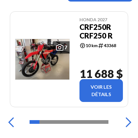
HONDA 2027
CRF250R
CRF250 R
10 km
43368
7
11 688 $
VOIR LES
DÉTAILS