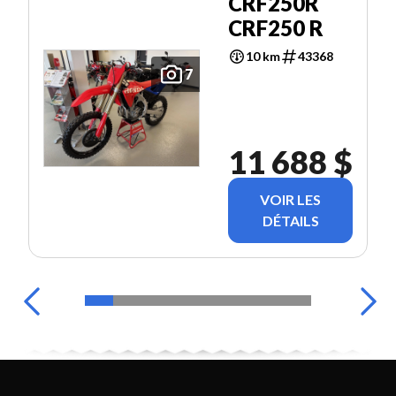
CRF250R
CRF250 R
10 km
43368
7
11 688 $
VOIR LES
DÉTAILS