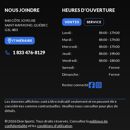
NOUS JOINDRE
HEURES D'OUVERTURE
840 CÔTE JOYEUSE
VENTES
SERVICE
SAINT-RAYMOND
, QUÉBEC
G3L 4B3
Lundi
:
8h00 - 17h00
Mardi
:
8h00 - 17h00
ITINÉRAIRE
Mercredi
:
8h00 - 17h00
1 833 476-8129
Jeudi
:
8h00 - 19h00
Vendredi
:
8h00 - 18h00
Samedi
:
Fermé
Dimanche
:
Fermé
Restez connecté
Les données affichées sont à titre indicatif seulement et ne peuvent être
considérées comme contractuelles. Veuillez nous consulter pour plus de
détails.
© 2026 Dion Sports. Tous droits réservés. Consultez la
politique de
confidentialité
et les
conditions d'utilisation
.