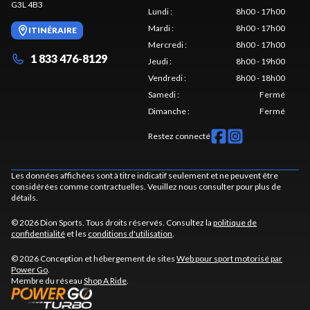
G3L 4B3
Lundi
:
8h00 - 17h00
Mardi
:
8h00 - 17h00
ITINÉRAIRE
Mercredi
:
8h00 - 17h00
1 833 476-8129
Jeudi
:
8h00 - 19h00
Vendredi
:
8h00 - 18h00
Samedi
:
Fermé
Dimanche
:
Fermé
Restez connecté
Les données affichées sont à titre indicatif seulement et ne peuvent être
considérées comme contractuelles. Veuillez nous consulter pour plus de
détails.
© 2026 Dion Sports. Tous droits réservés. Consultez la
politique de
confidentialité
et les
conditions d'utilisation
.
© 2026 Conception et hébergement de sites
Web pour sport motorisé par
Power Go
.
Membre du réseau
Shop A Ride
.