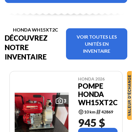
HONDA WH15XT2C
DÉCOUVREZ
VOIR TOUTES LES
UNITÉS EN
NOTRE
INVENTAIRE
INVENTAIRE
HONDA 2026
POMPE
HONDA
3
WH15XT2C
10 km
42869
945 $