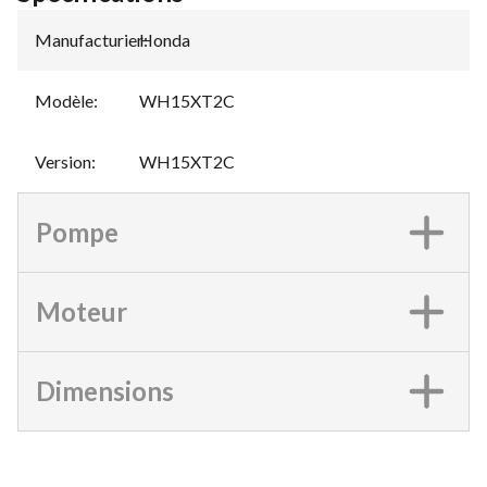
Manufacturier
Honda
:
Modèle
:
WH15XT2C
Version
:
WH15XT2C
Pompe
Moteur
Dimensions