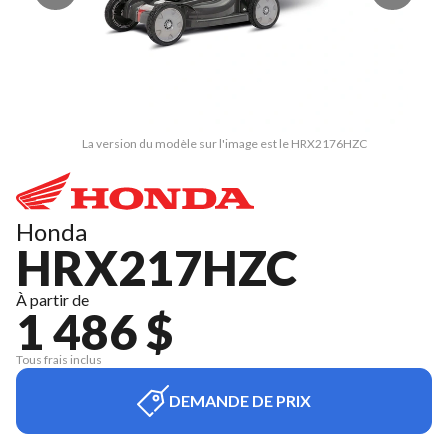
La version du modèle sur l'image est le HRX2176HZC
Honda
HRX217HZC
À partir de
1 486 $
Tous frais inclus
DEMANDE DE PRIX