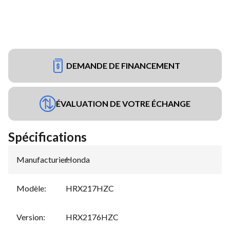
DEMANDE DE FINANCEMENT
ÉVALUATION DE VOTRE ÉCHANGE
Spécifications
Manufacturier
Honda
:
Modèle
:
HRX217HZC
Version
:
HRX2176HZC