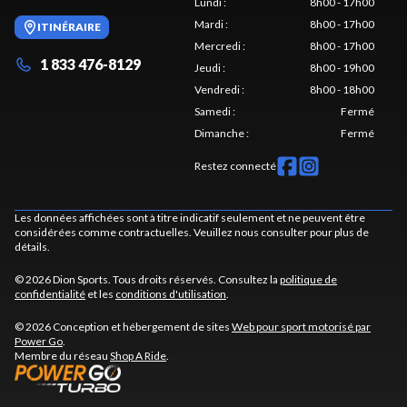
Lundi
:
8h00 - 17h00
Mardi
:
8h00 - 17h00
ITINÉRAIRE
Mercredi
:
8h00 - 17h00
1 833 476-8129
Jeudi
:
8h00 - 19h00
Vendredi
:
8h00 - 18h00
Samedi
:
Fermé
Dimanche
:
Fermé
Restez connecté
Les données affichées sont à titre indicatif seulement et ne peuvent être
considérées comme contractuelles. Veuillez nous consulter pour plus de
détails.
© 2026 Dion Sports. Tous droits réservés. Consultez la
politique de
confidentialité
et les
conditions d'utilisation
.
© 2026 Conception et hébergement de sites
Web pour sport motorisé par
Power Go
.
Membre du réseau
Shop A Ride
.