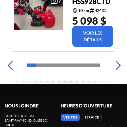
HSS928CTD
7
10 km
42431
5 098 $
VOIR LES
DÉTAILS
NOUS JOINDRE
HEURES D'OUVERTURE
840 CÔTE JOYEUSE
VENTES
SERVICE
SAINT-RAYMOND
, QUÉBEC
G3L 4B3