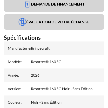
DEMANDE DE FINANCEMENT
ÉVALUATION DE VOTRE ÉCHANGE
Spécifications
Manufacturier
Princecraft
:
Modèle
:
Resorter® 160 SC
Année
:
2026
Version
:
Resorter® 160 SC Noir - Sans Édition
Couleur
:
Noir - Sans Édition