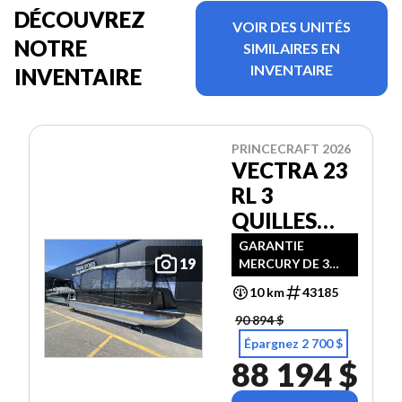
DÉCOUVREZ
VOIR DES UNITÉS
NOTRE
SIMILAIRES EN
INVENTAIRE
INVENTAIRE
PRINCECRAFT 2026
VECTRA 23
RL 3
QUILLES
150 HP PRO
GARANTIE
19
MERCURY DE 3
XS ET TOIT
ANS
CAMPEUR
10 km
43185
90 894 $
Épargnez 2 700 $
88 194 $