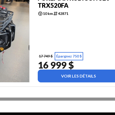
TRX520FA
10 km
42871
17 749 $
Épargnez 750 $
16 999 $
VOIR LES DÉTAILS