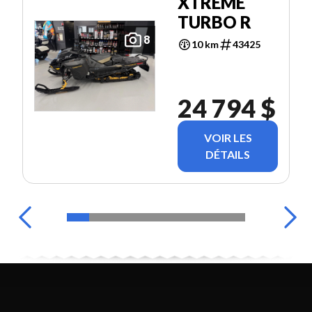
XTREME
TURBO R
8
10 km
43425
24 794 $
VOIR LES
DÉTAILS