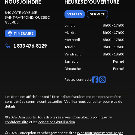
NOUS JOINDRE
HEURES D'OUVERTURE
840 CÔTE JOYEUSE
VENTES
SERVICE
SAINT-RAYMOND
, QUÉBEC
G3L 4B3
Lundi
:
8h00 - 17h00
Mardi
:
8h00 - 17h00
ITINÉRAIRE
Mercredi
:
8h00 - 17h00
1 833 476-8129
Jeudi
:
8h00 - 19h00
Vendredi
:
8h00 - 18h00
Samedi
:
Fermé
Dimanche
:
Fermé
Restez connecté
Les données affichées sont à titre indicatif seulement et ne peuvent être
considérées comme contractuelles. Veuillez nous consulter pour plus de
détails.
© 2026 Dion Sports. Tous droits réservés. Consultez la
politique de
confidentialité
et les
conditions d'utilisation
.
© 2026 Conception et hébergement de sites
Web pour sport motorisé par