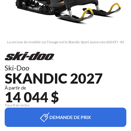
La version du modèle sur l'image est le Skandic Sport Jaune néo 600 EFI - 85
Ski-Doo
SKANDIC 2027
À partir de
14 044 $
Tous frais inclus
DEMANDE DE PRIX