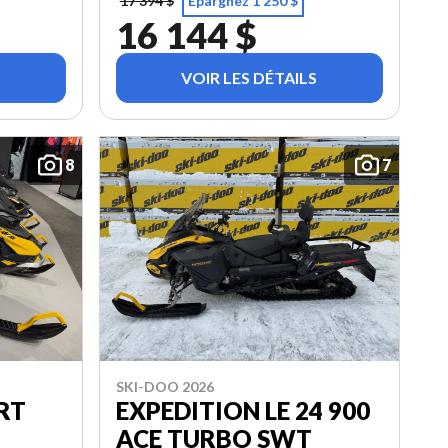
17 394 $
Épargnez 1 250 $
16 144 $
VOIR LES DÉTAILS
8
7
SKI-DOO 2026
RT
EXPEDITION LE 24 900
ACE TURBO SWT