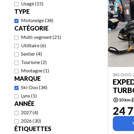
Usagé
(
15
)
TYPE
Motoneige
(
34
)
CATÉGORIE
Multi-segment
(
21
)
Utilitaire
(
6
)
Sentier
(
4
)
Tourisme
(
2
)
Montagne
(
1
)
SKI-DOO 
MARQUE
EXPE
Ski-Doo
(
34
)
TURB
Lynx
(
1
)
10 km
ANNÉE
24 7
2027
(
4
)
2026
(
30
)
ÉTIQUETTES