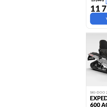
13 244 $
11 7
SKI-DOO 
EXPE
600 A