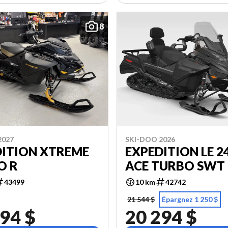
8
2027
SKI-DOO 2026
DITION XTREME
EXPEDITION LE 2
O R
ACE TURBO SWT
43499
10 km
42742
21 544 $
Épargnez 1 250 $
94 $
20 294 $