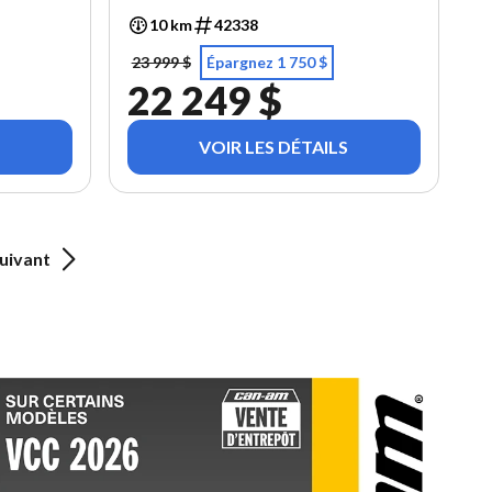
10 km
42338
23 999 $
Épargnez 1 750 $
22 249 $
VOIR LES DÉTAILS
uivant