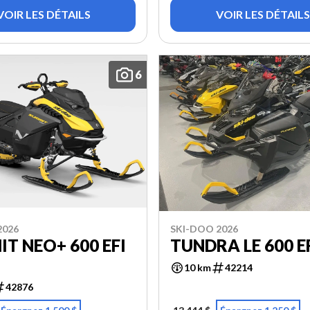
VOIR LES DÉTAILS
VOIR LES DÉTAILS
6
2026
SKI-DOO 2026
T NEO+ 600 EFI
TUNDRA LE 600 EF
10 km
42214
42876