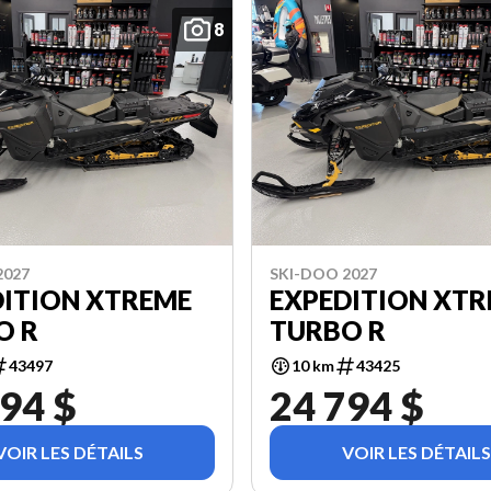
8
2027
SKI-DOO 2027
DITION XTREME
EXPEDITION XT
O R
TURBO R
43497
10 km
43425
94 $
24 794 $
VOIR LES DÉTAILS
VOIR LES DÉTAILS