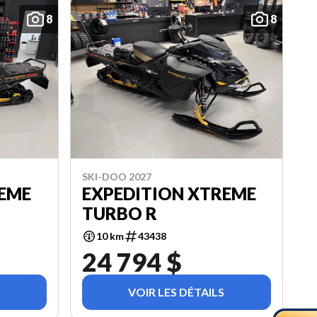
8
8
SKI-DOO 2027
REME
EXPEDITION XTREME
TURBO R
10 km
43438
24 794 $
VOIR LES DÉTAILS