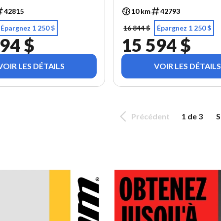
42815
10 km
42793
Épargnez 1 250 $
16 844 $
Épargnez 1 250 $
94 $
15 594 $
VOIR LES DÉTAILS
VOIR LES DÉTAILS
Précédent
1 de 3
S