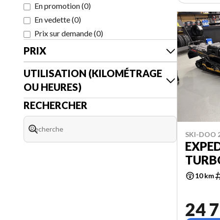
En promotion
(
0
)
En vedette
(
0
)
Prix sur demande
(
0
)
PRIX
UTILISATION (KILOMÉTRAGE
OU HEURES)
RECHERCHER
SKI-DOO 
EXPE
TURB
10 km
24 7