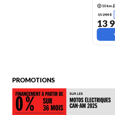
10 km
15 244 $
13 9
PROMOTIONS