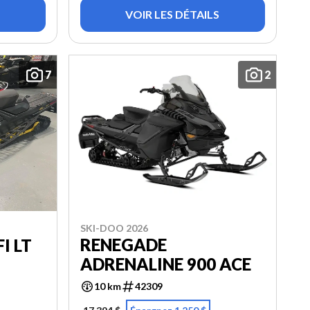
VOIR LES DÉTAILS
7
2
SKI-DOO 2026
RENEGADE
I LT
ADRENALINE 900 ACE
10 km
42309