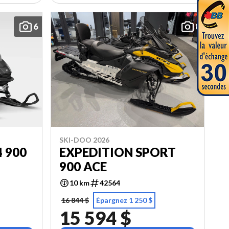
6
8
SKI-DOO 2026
4 900
EXPEDITION SPORT
900 ACE
10 km
42564
16 844 $
Épargnez 1 250 $
15 594 $