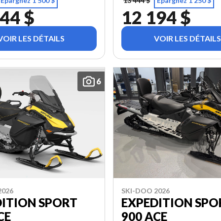
Épargnez 1 500 $
13 444 $
Épargnez 1 250 $
44 $
12 194 $
VOIR LES DÉTAILS
VOIR LES DÉTAILS
6
2026
SKI-DOO 2026
DITION SPORT
EXPEDITION SPO
CE
900 ACE