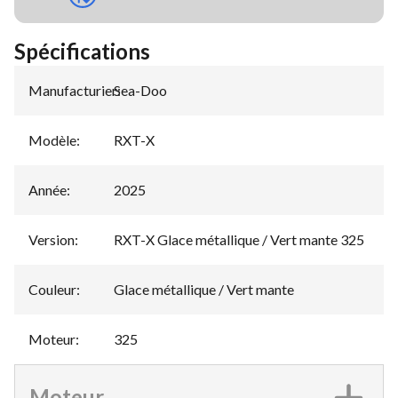
Spécifications
Manufacturier
Sea-Doo
:
Modèle
:
RXT-X
Année
:
2025
Version
:
RXT-X Glace métallique / Vert mante 325
Couleur
:
Glace métallique / Vert mante
Moteur
:
325
Moteur