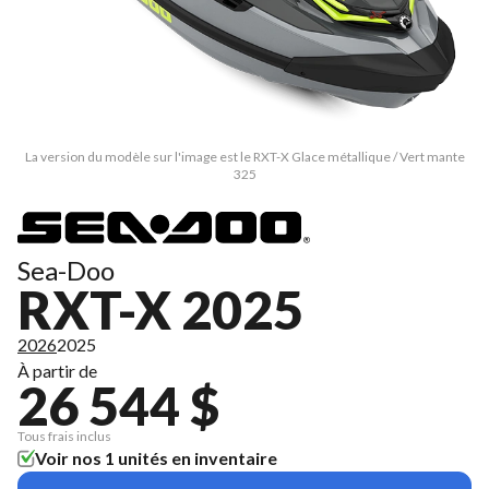
La version du modèle sur l'image est le RXT-X Glace métallique / Vert mante
325
Sea-Doo
RXT-X 2025
2026
2025
À partir de
26 544 $
Tous frais inclus
Voir nos 1 unités en inventaire