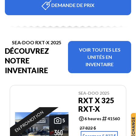
DEMANDE DE PRIX
SEA-DOO RXT-X 2025
DÉCOUVREZ
VOIR TOUTES LES
UNITÉS EN
NOTRE
INVENTAIRE
INVENTAIRE
SEA-DOO 2025
RXT X 325
RXT-X
EN PROMOTION
6 heures
41560
5
27 822 $
Épargnez 5 827 $