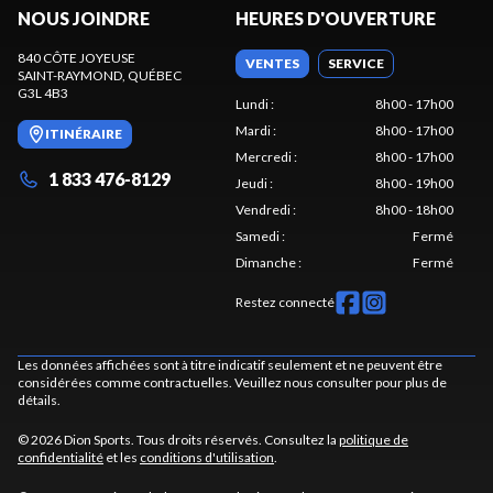
NOUS JOINDRE
HEURES D'OUVERTURE
840 CÔTE JOYEUSE
VENTES
SERVICE
SAINT-RAYMOND
, QUÉBEC
G3L 4B3
Lundi
:
8h00 - 17h00
Mardi
:
8h00 - 17h00
ITINÉRAIRE
Mercredi
:
8h00 - 17h00
1 833 476-8129
Jeudi
:
8h00 - 19h00
Vendredi
:
8h00 - 18h00
Samedi
:
Fermé
Dimanche
:
Fermé
Restez connecté
Les données affichées sont à titre indicatif seulement et ne peuvent être
considérées comme contractuelles. Veuillez nous consulter pour plus de
détails.
© 2026 Dion Sports. Tous droits réservés. Consultez la
politique de
confidentialité
et les
conditions d'utilisation
.