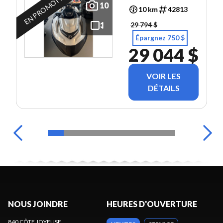
EN PROMOTION
10
10 km
42813
29 794 $
Épargnez 750 $
29 044 $
VOIR LES
DÉTAILS
NOUS JOINDRE
HEURES D'OUVERTURE
840 CÔTE JOYEUSE