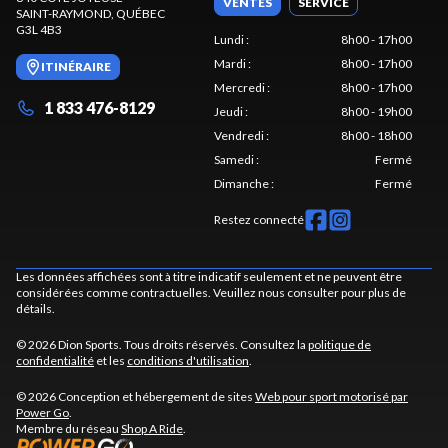
VENTES
SERVICE
SAINT-RAYMOND
, QUÉBEC
G3L 4B3
Lundi
:
8h00 - 17h00
Mardi
:
8h00 - 17h00
ITINÉRAIRE
Mercredi
:
8h00 - 17h00
1 833 476-8129
Jeudi
:
8h00 - 19h00
Vendredi
:
8h00 - 18h00
Samedi
:
Fermé
Dimanche
:
Fermé
Restez connecté
Les données affichées sont à titre indicatif seulement et ne peuvent être
considérées comme contractuelles. Veuillez nous consulter pour plus de
détails.
© 2026 Dion Sports. Tous droits réservés. Consultez la
politique de
confidentialité
et les
conditions d'utilisation
.
© 2026 Conception et hébergement de sites
Web pour sport motorisé par
Power Go
.
Membre du réseau
Shop A Ride
.