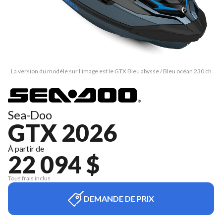
La version du modèle sur l'image est le GTX Bleu abysse / Bleu océan 230 ch
Sea-Doo
GTX 2026
À partir de
22 094 $
Tous frais inclus
DEMANDE DE PRIX