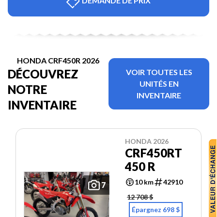
DEMANDE DE PRIX
HONDA CRF450R 2026
DÉCOUVREZ
VOIR TOUTES LES
UNITÉS EN
NOTRE
INVENTAIRE
INVENTAIRE
HONDA 2026
CRF450RT
450 R
10 km
42910
7
12 708 $
Épargnez 698 $