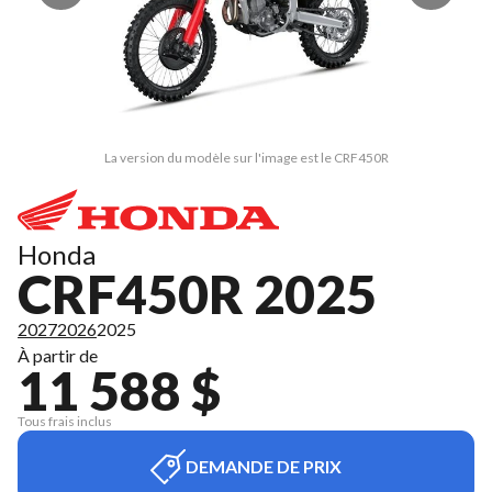
La version du modèle sur l'image est le CRF450R
Honda
CRF450R 2025
2027
2026
2025
À partir de
11 588 $
Tous frais inclus
DEMANDE DE PRIX