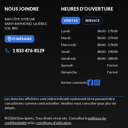
NOUS JOINDRE
HEURES D'OUVERTURE
840 CÔTE JOYEUSE
VENTES
SERVICE
SAINT-RAYMOND
, QUÉBEC
G3L 4B3
Lundi
:
8h00 - 17h00
Mardi
:
8h00 - 17h00
ITINÉRAIRE
Mercredi
:
8h00 - 17h00
1 833 476-8129
Jeudi
:
8h00 - 19h00
Vendredi
:
8h00 - 18h00
Samedi
:
Fermé
Dimanche
:
Fermé
Restez connecté
Les données affichées sont à titre indicatif seulement et ne peuvent être
considérées comme contractuelles. Veuillez nous consulter pour plus de
détails.
© 2026 Dion Sports. Tous droits réservés. Consultez la
politique de
confidentialité
et les
conditions d'utilisation
.