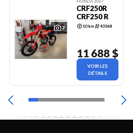
HONDA 2027
CRF250R
CRF250 R
10 km
43368
7
11 688 $
VOIR LES
DÉTAILS