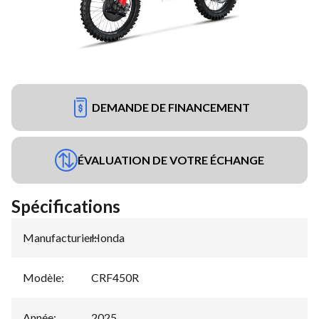
DEMANDE DE FINANCEMENT
ÉVALUATION DE VOTRE ÉCHANGE
Spécifications
Manufacturier
Honda
:
Modèle
:
CRF450R
Année
:
2025