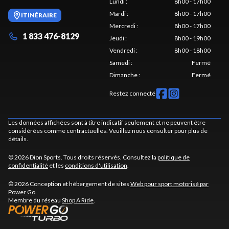
Lundi
:
8h00 - 17h00
Mardi
:
8h00 - 17h00
ITINÉRAIRE
Mercredi
:
8h00 - 17h00
1 833 476-8129
Jeudi
:
8h00 - 19h00
Vendredi
:
8h00 - 18h00
Samedi
:
Fermé
Dimanche
:
Fermé
Restez connecté
Les données affichées sont à titre indicatif seulement et ne peuvent être
considérées comme contractuelles. Veuillez nous consulter pour plus de
détails.
© 2026 Dion Sports. Tous droits réservés. Consultez la
politique de
confidentialité
et les
conditions d'utilisation
.
© 2026 Conception et hébergement de sites
Web pour sport motorisé par
Power Go
.
Membre du réseau
Shop A Ride
.