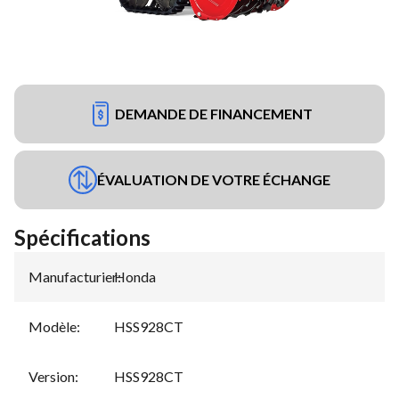
DEMANDE DE FINANCEMENT
ÉVALUATION DE VOTRE ÉCHANGE
Spécifications
Manufacturier
Honda
:
Modèle
:
HSS928CT
Version
:
HSS928CT