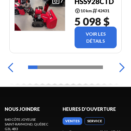
HSS928CTD
7
10 km
42431
5 098 $
VOIR LES
DÉTAILS
NOUS JOINDRE
HEURES D'OUVERTURE
840 CÔTE JOYEUSE
VENTES
SERVICE
SAINT-RAYMOND
, QUÉBEC
G3L 4B3