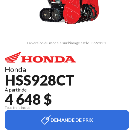
La version du modèle sur l'image est le HSS928CT
Honda
HSS928CT
À partir de
4 648 $
Tous frais inclus
DEMANDE DE PRIX