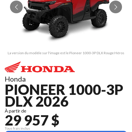
La version du modèle sur l'image est le Pioneer 1000-3P DLX Rouge Héros
L
Honda
PIONEER 1000-3P
DLX 2026
À partir de
29 957 $
Tous frais inclus