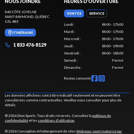
NOUS JOINDRE
HEURES D'OUVERTURE
840 CÔTE JOYEUSE
VENTES
SERVICE
SAINT-RAYMOND
, QUÉBEC
G3L 4B3
Lundi
:
8h00 - 17h00
Mardi
:
8h00 - 17h00
ITINÉRAIRE
Mercredi
:
8h00 - 17h00
1 833 476-8129
Jeudi
:
8h00 - 19h00
Vendredi
:
8h00 - 18h00
Samedi
:
Fermé
Dimanche
:
Fermé
Restez connecté
Les données affichées sont à titre indicatif seulement et ne peuvent être
considérées comme contractuelles. Veuillez nous consulter pour plus de
détails.
© 2026 Dion Sports. Tous droits réservés. Consultez la
politique de
confidentialité
et les
conditions d'utilisation
.
© 2026 Conception et hébergement de sites
Web pour sport motorisé par