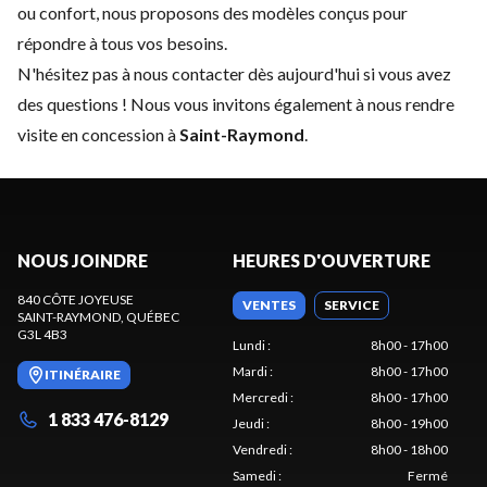
ou confort, nous proposons des modèles conçus pour
répondre à tous vos besoins.
N'hésitez pas à
nous contacter
dès aujourd'hui si vous avez
des questions ! Nous vous invitons également à nous rendre
visite en concession à
Saint-Raymond
.
NOUS JOINDRE
HEURES D'OUVERTURE
840 CÔTE JOYEUSE
VENTES
SERVICE
SAINT-RAYMOND
, QUÉBEC
G3L 4B3
Lundi
:
8h00 - 17h00
Mardi
:
8h00 - 17h00
ITINÉRAIRE
Mercredi
:
8h00 - 17h00
1 833 476-8129
Jeudi
:
8h00 - 19h00
Vendredi
:
8h00 - 18h00
Samedi
:
Fermé