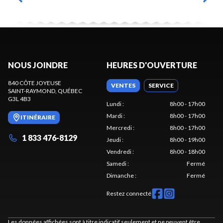
NOUS JOINDRE
HEURES D'OUVERTURE
840 CÔTE JOYEUSE
VENTES
SERVICE
SAINT-RAYMOND
, QUÉBEC
G3L 4B3
Lundi
:
8h00 - 17h00
Mardi
:
8h00 - 17h00
ITINÉRAIRE
Mercredi
:
8h00 - 17h00
1 833 476-8129
Jeudi
:
8h00 - 19h00
Vendredi
:
8h00 - 18h00
Samedi
:
Fermé
Dimanche
:
Fermé
Restez connecté
Les données affichées sont à titre indicatif seulement et ne peuvent être