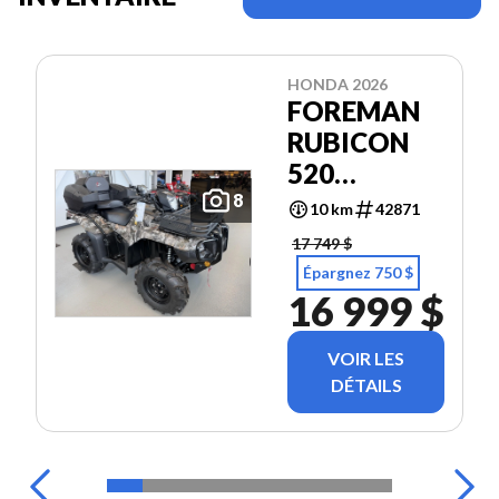
HONDA 2026
FOREMAN
RUBICON
520
TRX520FA
8
10 km
42871
17 749 $
Épargnez 750 $
16 999 $
VOIR LES
DÉTAILS