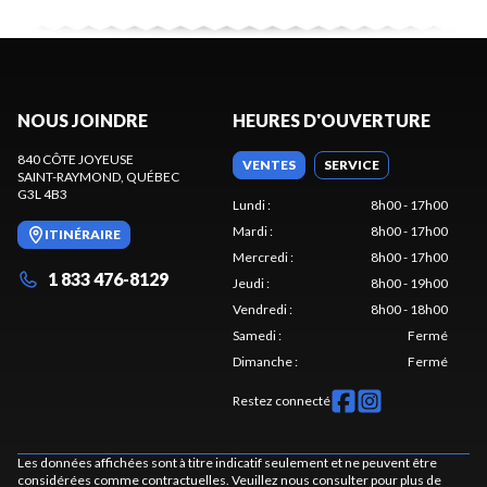
NOUS JOINDRE
HEURES D'OUVERTURE
840 CÔTE JOYEUSE
VENTES
SERVICE
SAINT-RAYMOND
, QUÉBEC
G3L 4B3
Lundi
:
8h00 - 17h00
Mardi
:
8h00 - 17h00
ITINÉRAIRE
Mercredi
:
8h00 - 17h00
1 833 476-8129
Jeudi
:
8h00 - 19h00
Vendredi
:
8h00 - 18h00
Samedi
:
Fermé
Dimanche
:
Fermé
Restez connecté
Les données affichées sont à titre indicatif seulement et ne peuvent être
considérées comme contractuelles. Veuillez nous consulter pour plus de