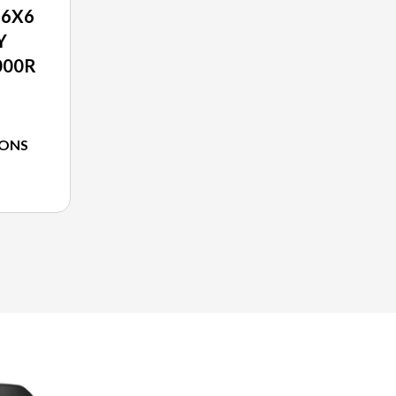
 6X6
Y
000R
IONS