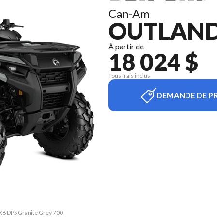
Can-Am
OUTLAND
À partir de
18 024 $
Tous frais inclus
DEMANDE DE PR
6X6 DPS Granite Grey 700