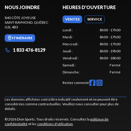
NOUS JOINDRE
HEURES D'OUVERTURE
840 CÔTE JOYEUSE
VENTES
SERVICE
SAINT-RAYMOND
, QUÉBEC
G3L 4B3
Lundi
:
8h00 - 17h00
Mardi
:
8h00 - 17h00
ITINÉRAIRE
Mercredi
:
8h00 - 17h00
1 833 476-8129
Jeudi
:
8h00 - 19h00
Vendredi
:
8h00 - 18h00
Samedi
:
Fermé
Dimanche
:
Fermé
Restez connecté
Les données affichées sont à titre indicatif seulement et ne peuvent être
considérées comme contractuelles. Veuillez nous consulter pour plus de
détails.
© 2026 Dion Sports. Tous droits réservés. Consultez la
politique de
confidentialité
et les
conditions d'utilisation
.