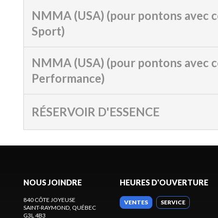
NMMA (USA) (pour pontons avec c
Sport)
NMMA (USA) (pour pontons avec c
Performance)
RÉSERVOIR D'ESSENCE
NOUS JOINDRE
HEURES D'OUVERTURE
840 CÔTE JOYEUSE
VENTES
SERVICE
SAINT-RAYMOND
, QUÉBEC
G3L 4B3