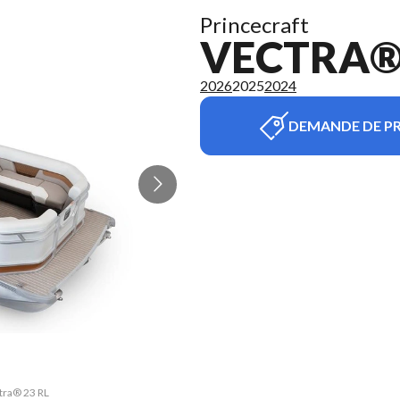
Princecraft
VECTRA® 
2026
2025
2024
DEMANDE DE PR
ctra® 23 RL
La version