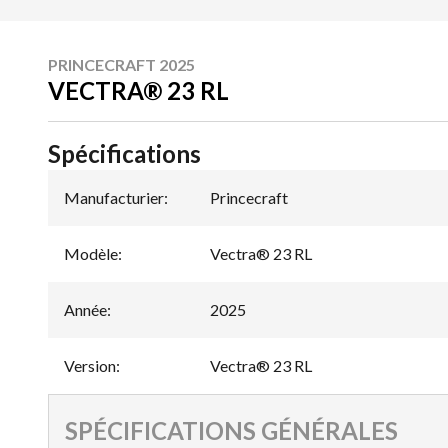
PRINCECRAFT 2025
VECTRA® 23 RL
Spécifications
Manufacturier
:
Princecraft
Modèle
:
Vectra® 23 RL
Année
:
2025
Version
:
Vectra® 23 RL
SPÉCIFICATIONS GÉNÉRALES