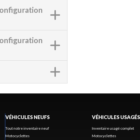
onfiguration
onfiguration
VÉHICULES NEUFS
VÉHICULES USAGÉS
Tout notre inventaire neuf
Inventaire usagé complet
Motocyclettes
Motocyclettes