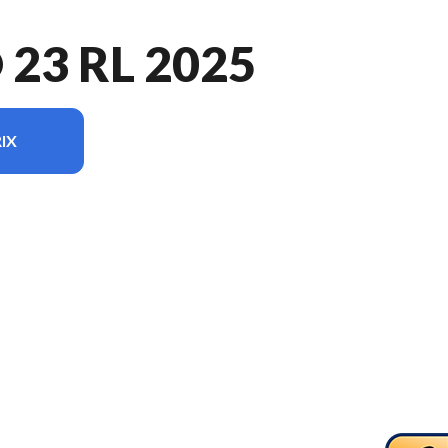
23 RL 2025
IX
 du modèle sur l'image est le Vectra® 23 RL