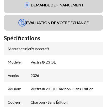
DEMANDE DE FINANCEMENT
ÉVALUATION DE VOTRE ÉCHANGE
Spécifications
Manufacturier
Princecraft
:
Modèle
:
Vectra® 23 QL
Année
:
2026
Version
:
Vectra® 23 QL Charbon - Sans Édition
Couleur
:
Charbon - Sans Édition