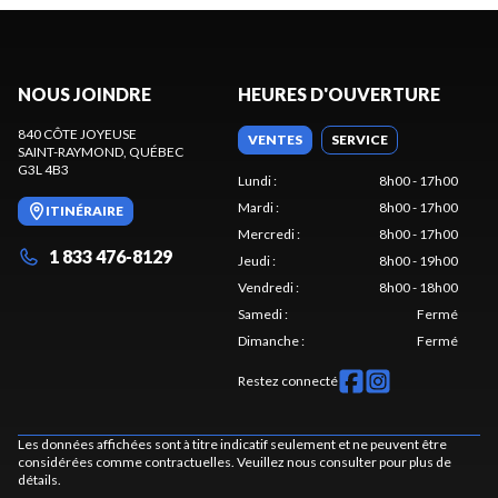
NOUS JOINDRE
HEURES D'OUVERTURE
840 CÔTE JOYEUSE
VENTES
SERVICE
SAINT-RAYMOND
, QUÉBEC
G3L 4B3
Lundi
:
8h00 - 17h00
Mardi
:
8h00 - 17h00
ITINÉRAIRE
Mercredi
:
8h00 - 17h00
1 833 476-8129
Jeudi
:
8h00 - 19h00
Vendredi
:
8h00 - 18h00
Samedi
:
Fermé
Dimanche
:
Fermé
Restez connecté
Les données affichées sont à titre indicatif seulement et ne peuvent être
considérées comme contractuelles. Veuillez nous consulter pour plus de
détails.