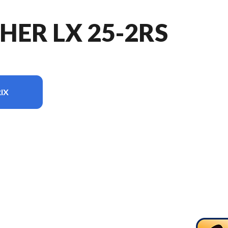
HER LX 25-2RS
IX
 modèle sur l'image est le Sportfisher LX 25-2RS