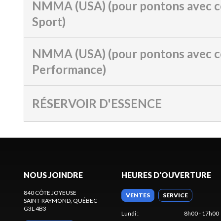
NMMA (USA) (pour pontons avec c
Sport)
NMMA (USA) (pour pontons avec c
Performance)
RÉSERVOIR D'ESSENCE
NOUS JOINDRE
HEURES D'OUVERTURE
840 CÔTE JOYEUSE
VENTES
SERVICE
SAINT-RAYMOND
, QUÉBEC
G3L 4B3
Lundi
:
8h00 - 17h00