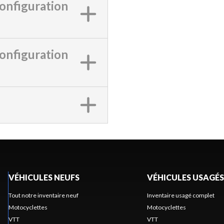
onfiguration
onfiguration
VÉHICULES NEUFS
VÉHICULES USAGÉS
Tout notre inventaire neuf
Inventaire usagé complet
Motocyclettes
Motocyclettes
VTT
VTT