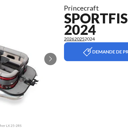
Princecraft
SPORTFIS
2024
2026
2025
2024
DEMANDE DE PR
sher LX 25-2RS
La version du