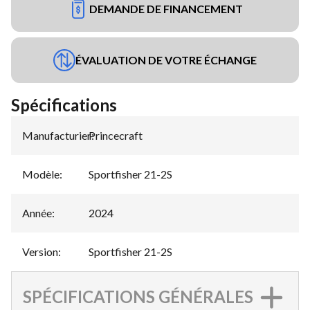
DEMANDE DE FINANCEMENT
ÉVALUATION DE VOTRE ÉCHANGE
Spécifications
Manufacturier
Princecraft
:
Modèle
:
Sportfisher 21-2S
Année
:
2024
Version
:
Sportfisher 21-2S
SPÉCIFICATIONS GÉNÉRALES