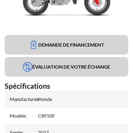
DEMANDE DE FINANCEMENT
ÉVALUATION DE VOTRE ÉCHANGE
Spécifications
Manufacturier
Honda
:
Modèle
:
CRF50F
Année
:
2027