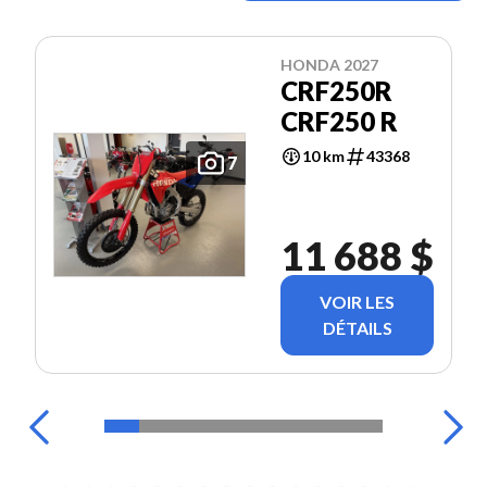
HONDA 2027
CRF250R
CRF250 R
10 km
43368
7
11 688 $
VOIR LES
DÉTAILS