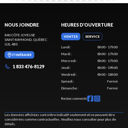
NOUS JOINDRE
HEURES D'OUVERTURE
840 CÔTE JOYEUSE
VENTES
SERVICE
SAINT-RAYMOND
, QUÉBEC
G3L 4B3
Lundi
:
8h00 - 17h00
Mardi
:
8h00 - 17h00
ITINÉRAIRE
Mercredi
:
8h00 - 17h00
1 833 476-8129
Jeudi
:
8h00 - 19h00
Vendredi
:
8h00 - 18h00
Samedi
:
Fermé
Dimanche
:
Fermé
Restez connecté
Les données affichées sont à titre indicatif seulement et ne peuvent être
considérées comme contractuelles. Veuillez nous consulter pour plus de
détails.