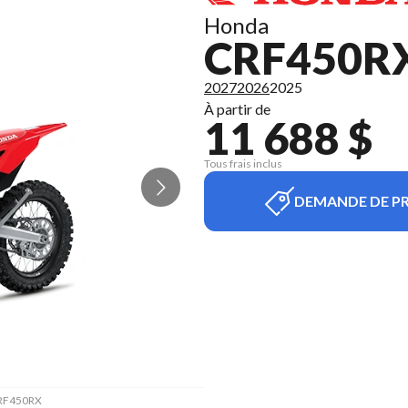
Honda
CRF450RX
2027
2026
2025
À partir de
11 688 $
Tous frais inclus
DEMANDE DE PR
 CRF450RX
La versi