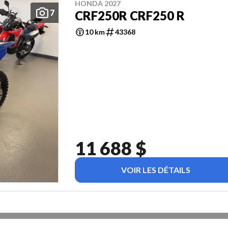
HONDA 2027
7
CRF250R CRF250 R
10 km
43368
11 688 $
VOIR LES DÉTAILS