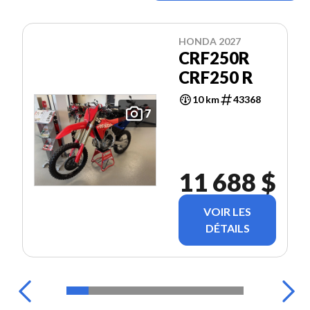
HONDA 2027
CRF250R
CRF250 R
10 km
43368
7
11 688 $
VOIR LES
DÉTAILS