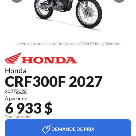
La version du modèle sur l'image est le CRF300F Rouge Extrême
Honda
CRF300F 2027
2027
2026
À partir de
6 933 $
Tous frais inclus
DEMANDE DE PRIX