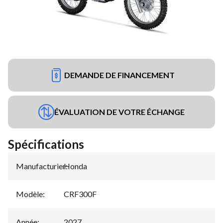
DEMANDE DE FINANCEMENT
ÉVALUATION DE VOTRE ÉCHANGE
Spécifications
Manufacturier
Honda
:
Modèle
:
CRF300F
Année
:
2027