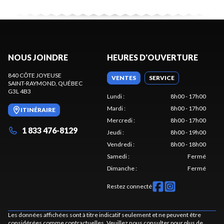
NOUS JOINDRE
HEURES D'OUVERTURE
840 CÔTE JOYEUSE
VENTES
SERVICE
SAINT-RAYMOND
, QUÉBEC
G3L 4B3
Lundi
:
8h00 - 17h00
Mardi
:
8h00 - 17h00
ITINÉRAIRE
Mercredi
:
8h00 - 17h00
1 833 476-8129
Jeudi
:
8h00 - 19h00
Vendredi
:
8h00 - 18h00
Samedi
:
Fermé
Dimanche
:
Fermé
Restez connecté
Les données affichées sont à titre indicatif seulement et ne peuvent être
considérées comme contractuelles. Veuillez nous consulter pour plus de