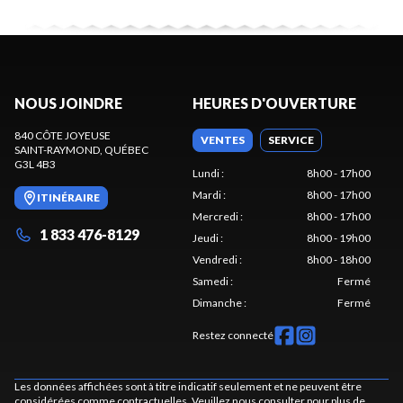
NOUS JOINDRE
HEURES D'OUVERTURE
840 CÔTE JOYEUSE
VENTES
SERVICE
SAINT-RAYMOND
, QUÉBEC
G3L 4B3
Lundi
:
8h00 - 17h00
Mardi
:
8h00 - 17h00
ITINÉRAIRE
Mercredi
:
8h00 - 17h00
1 833 476-8129
Jeudi
:
8h00 - 19h00
Vendredi
:
8h00 - 18h00
Samedi
:
Fermé
Dimanche
:
Fermé
Restez connecté
Les données affichées sont à titre indicatif seulement et ne peuvent être
considérées comme contractuelles. Veuillez nous consulter pour plus de