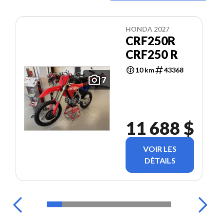
HONDA 2027
CRF250R
CRF250 R
10 km
43368
7
11 688 $
VOIR LES
DÉTAILS