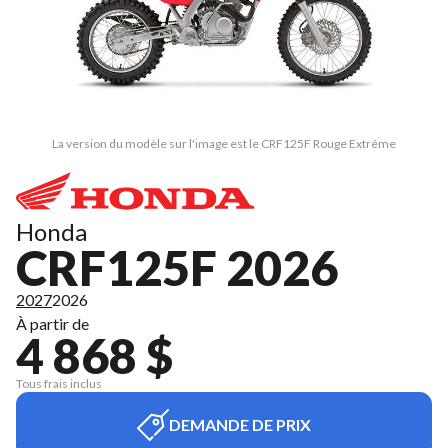
La version du modèle sur l'image est le CRF125F Rouge Extrême
Honda
CRF125F 2026
2027
2026
À partir de
4 868 $
Tous frais inclus
DEMANDE DE PRIX