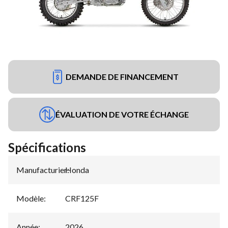
DEMANDE DE FINANCEMENT
ÉVALUATION DE VOTRE ÉCHANGE
Spécifications
Manufacturier
Honda
:
Modèle
:
CRF125F
Année
:
2026