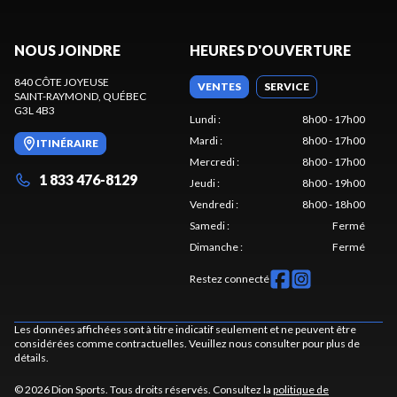
NOUS JOINDRE
HEURES D'OUVERTURE
840 CÔTE JOYEUSE
VENTES
SERVICE
SAINT-RAYMOND
, QUÉBEC
G3L 4B3
Lundi
:
8h00 - 17h00
Mardi
:
8h00 - 17h00
ITINÉRAIRE
Mercredi
:
8h00 - 17h00
1 833 476-8129
Jeudi
:
8h00 - 19h00
Vendredi
:
8h00 - 18h00
Samedi
:
Fermé
Dimanche
:
Fermé
Restez connecté
Les données affichées sont à titre indicatif seulement et ne peuvent être
considérées comme contractuelles. Veuillez nous consulter pour plus de
détails.
© 2026 Dion Sports. Tous droits réservés. Consultez la
politique de