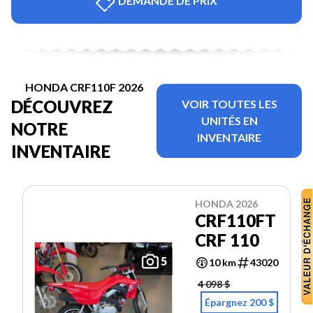
DEMANDE DE PRIX
HONDA CRF110F 2026
DÉCOUVREZ
VOIR TOUTES LES
UNITÉS EN
NOTRE
INVENTAIRE
INVENTAIRE
HONDA 2026
CRF110FT
CRF 110
5
10 km
43020
4 098 $
Épargnez 200 $