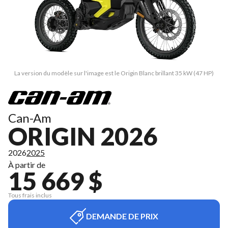
La version du modèle sur l'image est le Origin Blanc brillant 35 kW (47 HP)
Can-Am
ORIGIN 2026
2026
2025
À partir de
15 669 $
Tous frais inclus
DEMANDE DE PRIX