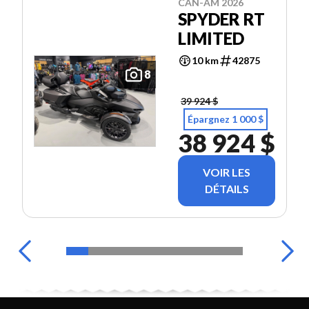
CAN-AM 2026
SPYDER RT
LIMITED
10 km
42875
8
39 924 $
Épargnez 1 000 $
38 924 $
VOIR LES
DÉTAILS