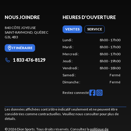
NOUS JOINDRE
HEURES D'OUVERTURE
840 CÔTE JOYEUSE
VENTES
SERVICE
SAINT-RAYMOND
, QUÉBEC
G3L 4B3
Lundi
:
8h00 - 17h00
Mardi
:
8h00 - 17h00
ITINÉRAIRE
Mercredi
:
8h00 - 17h00
1 833 476-8129
Jeudi
:
8h00 - 19h00
Vendredi
:
8h00 - 18h00
Samedi
:
Fermé
Dimanche
:
Fermé
Restez connecté
Les données affichées sont à titre indicatif seulement et ne peuvent être
considérées comme contractuelles. Veuillez nous consulter pour plus de
détails.
© 2026 Dion Sports. Tous droits réservés. Consultez la
politique de