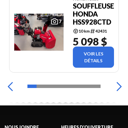
SOUFFLEUSE
HONDA
HSS928CTD
7
10 km
42431
5 098 $
VOIR LES
DÉTAILS
NOUS JOINDRE
HEURES D'OUVERTURE