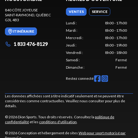
840 CÔTE JOYEUSE
VENTES
SERVICE
SAINT-RAYMOND
, QUÉBEC
G3L 4B3
Lundi
:
8h00 - 17h00
Mardi
:
8h00 - 17h00
ITINÉRAIRE
Mercredi
:
8h00 - 17h00
1 833 476-8129
Jeudi
:
8h00 - 19h00
Vendredi
:
8h00 - 18h00
Samedi
:
Fermé
Dimanche
:
Fermé
Restez connecté
Les données affichées sont à titre indicatif seulement et ne peuvent être
considérées comme contractuelles. Veuillez nous consulter pour plus de
détails.
© 2026 Dion Sports. Tous droits réservés. Consultez la
politique de
confidentialité
et les
conditions d'utilisation
.
© 2026 Conception et hébergement de sites
Web pour sport motorisé par
Power Go
.