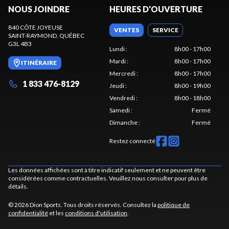
NOUS JOINDRE
HEURES D'OUVERTURE
840 CÔTE JOYEUSE
VENTES
SERVICE
SAINT-RAYMOND
, QUÉBEC
G3L 4B3
Lundi
:
8h00 - 17h00
Mardi
:
8h00 - 17h00
ITINÉRAIRE
Mercredi
:
8h00 - 17h00
1 833 476-8129
Jeudi
:
8h00 - 19h00
Vendredi
:
8h00 - 18h00
Samedi
:
Fermé
Dimanche
:
Fermé
Restez connecté
Les données affichées sont à titre indicatif seulement et ne peuvent être
considérées comme contractuelles. Veuillez nous consulter pour plus de
détails.
© 2026 Dion Sports. Tous droits réservés. Consultez la
politique de
confidentialité
et les
conditions d'utilisation
.