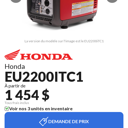
La version du modèle sur l'image est le EU2200iTC1
Honda
EU2200ITC1
À partir de
1 454 $
Tous frais inclus
Voir nos 3 unités en inventaire
DEMANDE DE PRIX