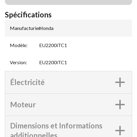
Spécifications
Manufacturier
Honda
:
Modèle
:
EU2200iTC1
Version
:
EU2200iTC1
Électricité
Moteur
Dimensions et Informations
additionnelles