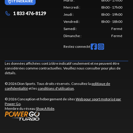
Mardi
:
8h00 - 17h00
ITINÉRAIRE
Mercredi
:
8h00 - 17h00
1 833 476-8129
Jeudi
:
8h00 - 19h00
Vendredi
:
8h00 - 18h00
Samedi
:
Fermé
Dimanche
:
Fermé
Restez connecté
Les données affichées sont à titre indicatif seulement et ne peuvent être
considérées comme contractuelles. Veuillez nous consulter pour plus de
détails.
© 2026 Dion Sports. Tous droits réservés. Consultez la
politique de
confidentialité
et les
conditions d'utilisation
.
© 2026 Conception et hébergement de sites
Web pour sport motorisé par
Power Go
.
Membre du réseau
Shop A Ride
.