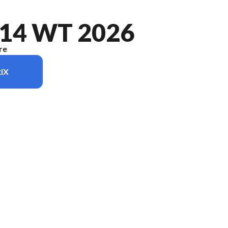
14 WT 2026
re
IX
e sur l'image est le Yukon® 14 WT Bleu - Sans Édition