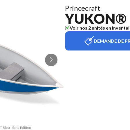
Princecraft
YUKON® 
Voir nos 2 unités en inventai
DEMANDE DE PR
 Bleu - Sans Édition
La version du modèl