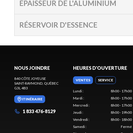
ÉPAISSEUR DE L'ALUMINIUM
RÉSERVOIR D'ESSENCE
NOUS JOINDRE
HEURES D'OUVERTURE
840 CÔTE JOYEUSE
VENTES
SERVICE
SAINT-RAYMOND
, QUÉBEC
G3L 4B3
Lundi
:
8h00 - 17h00
Mardi
:
8h00 - 17h00
ITINÉRAIRE
Mercredi
:
8h00 - 17h00
1 833 476-8129
Jeudi
:
8h00 - 19h00
Vendredi
:
8h00 - 18h00
Samedi
:
Fermé